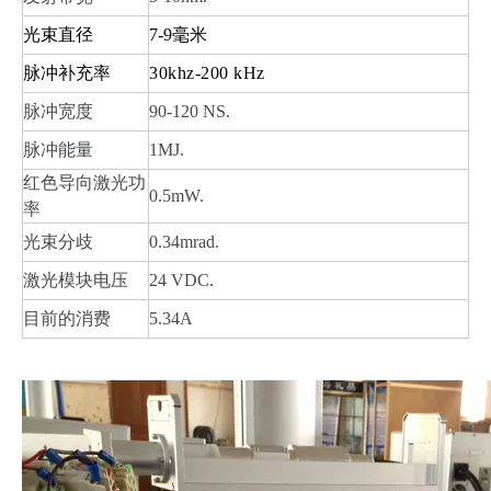
光束直径
7-9毫米
脉冲补充率
30khz-200 kHz
脉冲宽度
90-120 NS.
脉冲能量
1MJ.
红色导向激光功
0.5mW.
率
光束分歧
0.34mrad.
激光模块电压
24 VDC.
目前的消费
5.34A