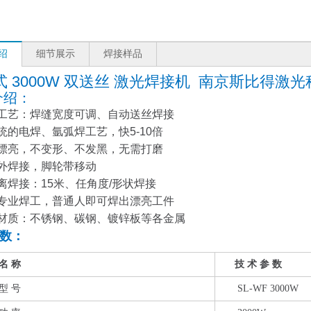
绍
细节展示
焊接样品
式 3000W 双送丝 激光焊接机 南京斯比得激
介绍：
接工艺：焊缝宽度可调、自动送丝焊接
传统的电焊、氩弧焊工艺，快5-10倍
缝漂亮，不变形、不发黑，无需打磨
户外焊接，脚轮带移动
距离焊接：15米、任角度/形状焊接
需专业焊工，普通人即可焊出漂亮工件
接材质：不锈钢、碳钢、镀锌板等各金属
数：
名 称
技 术 参 数
型 号
SL-WF 3000W