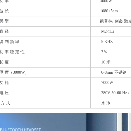
功 率
3000W
波 长
1080±5nm
类 型
凯普林/ 创鑫 激
直 径
M2<1.2
调 制 频 率
5 KHZ
 率 稳 定 性
3％
长 度
10 米
厚 度（3000W）
6-8mm 不锈钢
功 耗
7000W
电 压
380V 50-60 Hz / 
方 式
水 冷