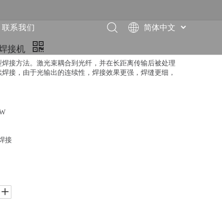
联系我们
简体中文
English
光焊接机
العربية
型焊接方法。激光束耦合到光纤，并在长距离传输后被处理
Français
续焊接，由于光输出的连续性，焊接效果更强，焊缝更细，
Pусский
Español
Deutsch
0W
Italiano
ไทย
光焊接