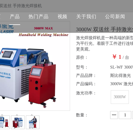
W 双送丝 手持激光焊接机
页
产品
热门产品
视频
关于我们
公司新闻
3000W 双送丝 手持激
光纤激光打标机
激光打标机
激光焊接焊机是一种高端的新
为平行光。着眼于工件进行连
紫外激光打标机
激光焊接机
更美观。
￥
1
原价：
/ 台
激光焊接机
型号：
SL-WF 300
激光清洗机
产品品牌：
斯比得激光
产品编码：
3000W 激
二氧化碳激光打标机
激光功率：
3000W
光纤激光切割机
数量：
激光备件