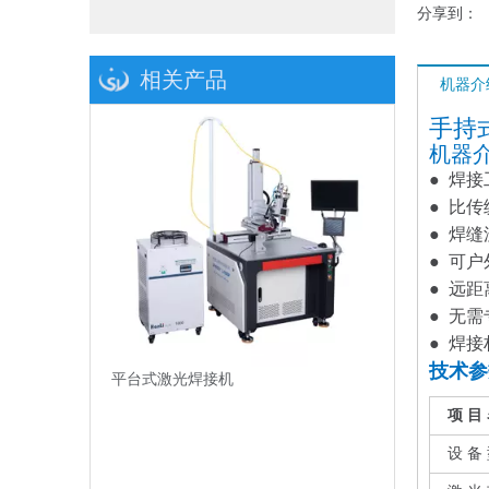
分享到：
相关产品
机器介
手持
机器
● 焊
● 比
● 焊
● 可
● 远
● 无
● 焊
技术参
平台式激光焊接机
项 目 
设 备 