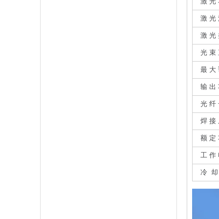
激 光 
激 光 
激 光 
光 束 
最 大 
输 出 功
光 纤 
焊 接 
额 定 
工 作 
冷 却 