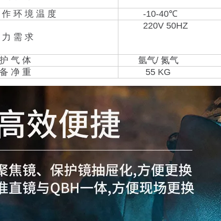
 环 境 温 度
-10-40℃
220V 50HZ
 需 求
 气 体
氩气/ 氮气
 净 重
55 KG