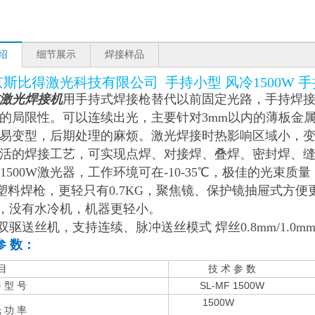
绍
细节展示
焊接样品
斯比得激光科技有限公司 手持小型 风冷1500W 
激光焊接机
用手持式焊接枪替代以前固定光路，手持焊
的局限性。可以连续出光，主要针对3mm以内的薄板金
易变型，后期处理的麻烦。激光焊接时热影响区域小，
活的焊接工艺，可实现点焊、对接焊、叠焊、密封焊、
风冷1500W激光器，工作环境可在-10-35℃，极佳的光
21T塑料焊枪，更轻只有0.7KG，聚焦镜、保护镜抽屉式方
冷，没有水冷机，机器更轻小。
双驱送丝机，支持连续、脉冲送丝模式 焊丝0.8mm/1.0mm/1.
参 数：
目
技 术 参 数
型 号
SL-MF 1500W
1500W
功 率