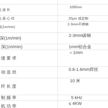
1080nm
 波 长
器 心 径
20μm 或定制
2-3mm不锈钢
m/min)
2-3mm碳钢
1m/min)
1m/min)
1mm铝合金
＜1mm
 要 求
0.8-1.6mm焊丝
 送 丝
10 米
 长 度
 频 率
5 kHz
≤ 4KW
 功 率