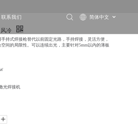
联系我们
简体中文
English
机 风冷
العربية
用手持式焊接枪替代以前固定光路，手持焊接，灵活方便，
Français
空间的局限性。可以连续出光，主要针对5mm以内的薄板
Pусский
Español
Deutsch
0W
Italiano
ไทย
持激光焊接机