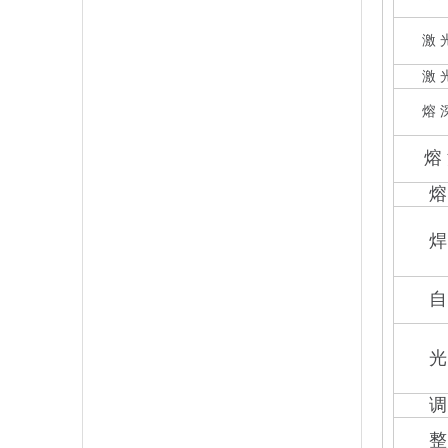
激 光
激 光 
熔 深(1
熔 深(
熔 深(
焊 缝
自 动
光 纤
调 制
整 机