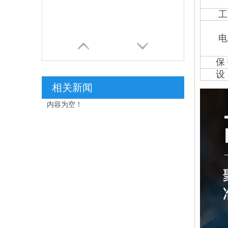
工 作
电 力
保 护
设 备
相关新闻
内容为空！