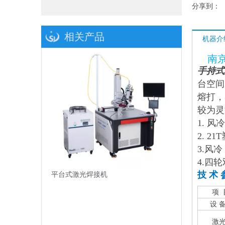
分享到：
相关产品
机器介
南京
手持式
台空间
熔打，
较为灵
1. 
2. 
3.风
4.四轮
技 术 
平台式激光焊接机
项 
设 备 
激光 