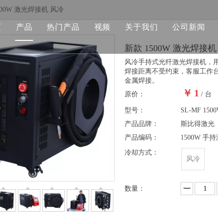
500W 激光焊接机 风冷
页
产品
热门产品
视频
关于我们
公司新闻
新款 1500W 激光焊接
光纤激光打标机
激光打标机
风冷手持式光纤激光焊接机，
焊接距离不受约束，客服工作台
紫外激光打标机
激光焊接机
金属焊接。
￥
1
原价：
/ 台
激光焊接机
型号：
SL-MF 150
激光清洗机
产品品牌：
斯比得激光
产品编码：
1500W 手
二氧化碳激光打标机
冷却方式：
风冷
光纤激光切割机
数量：
激光备件