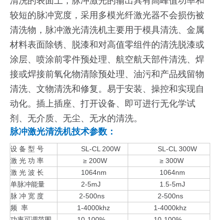
清洗的表面上，脉冲激光的输出具有高峰值功率和
较短的脉冲宽度，采用多模光纤激光器不会损伤被
清洗物，脉冲激光清洗机主要用于模具清洗、金属
材料表面除锈、脱漆和对高值零组件的清洗脱漆或
涂层、喷涂前零件预处理、航空航天部件清洗、焊
接或焊接前氧化物清除预处理、油污和产品残留物
清洗、文物清洗和修复。易于安装、操控和实现自
动化。插上插座、打开设备、即可进行无化学试
剂、无介质、无尘、无水的清洗。
脉冲激光清洗机技术参数：
设 备 型 号
SL-CL 200W
SL-CL 300W
激 光 功 率
≥ 200W
≥ 300W
激 光 波 长
1064nm
1064nm
单脉冲能量
2-5mJ
1.5-5mJ
脉 冲 宽 度
2-500ns
2-500ns
频 率
1-4000khz
1-4000khz
功率可调范围
10-100%
10-100%