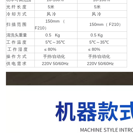
光 纤 长 度
5米
5米
冷 却 方 式
风 冷
风 冷
150mm （
扫 描 范 围
150mm（ F210）
F210）
清洗头重量
0.5 Kg
0.5 Kg
工 作 温 度
5℃～35℃
5℃～35℃
工 作 湿 度
≤ 80%
≤ 80%
操 作 方 式
手持/自动化
手持/自动化
供 电 需 求
220V 50/60Hz
220V 50/60Hz