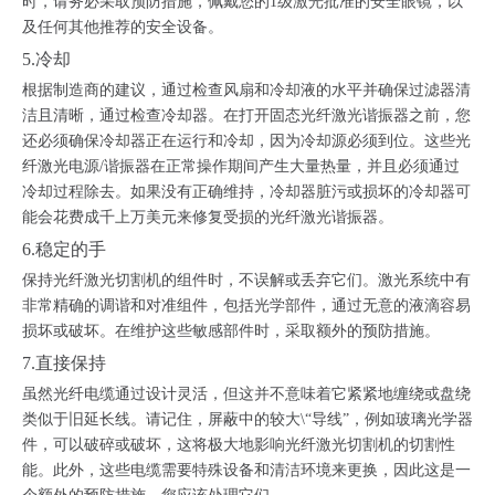
时，请务必采取预防措施，佩戴您的1级激光批准的安全眼镜，以
及任何其他推荐的安全设备。
5.冷却
根据制造商的建议，通过检查风扇和冷却液的水平并确保过滤器清
洁且清晰，通过检查冷却器。在打开固态光纤激光谐振器之前，您
还必须确保冷却器正在运行和冷却，因为冷却源必须到位。这些光
纤激光电源/谐振器在正常操作期间产生大量热量，并且必须通过
冷却过程除去。如果没有正确维持，冷却器脏污或损坏的冷却器可
能会花费成千上万美元来修复受损的光纤激光谐振器。
6.稳定的手
保持光纤激光切割机的组件时，不误解或丢弃它们。激光系统中有
非常精确的调谐和对准组件，包括光学部件，通过无意的液滴容易
损坏或破坏。在维护这些敏感部件时，采取额外的预防措施。
7.直接保持
虽然光纤电缆通过设计灵活，但这并不意味着它紧紧地缠绕或盘绕
类似于旧延长线。请记住，屏蔽中的较大\“导线”，例如玻璃光学器
件，可以破碎或破坏，这将极大地影响光纤激光切割机的切割性
能。此外，这些电缆需要特殊设备和清洁环境来更换，因此这是一