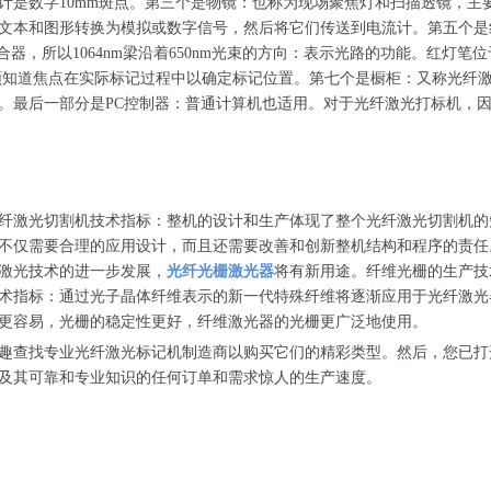
计是数字10mm斑点。第三个是物镜：也称为现场聚焦灯和扫描透镜，主
文本和图形转换为模拟或数字信号，然后将它们传送到电流计。第五个是红光
穿过梁组合器，所以1064nm梁沿着650nm光束的方向：表示光路的功能。
们必须知道焦点在实际标记过程中以确定标记位置。第七个是橱柜：又称光纤
。最后一部分是PC控制器：普通计算机也适用。对于光纤激光打标机，因
纤激光切割机技术指标：整机的设计和生产体现了整个光纤激光切割机的
不仅需要合理的应用设计，而且还需要改善和创新整机结构和程序的责任
激光技术的进一步发展，
光纤光栅激光器
将有新用途。纤维光栅的生产技
术指标：通过光子晶体纤维表示的新一代特殊纤维将逐渐应用于光纤激光
更容易，光栅的稳定性更好，纤维激光器的光栅更广泛地使用。
趣查找专业光纤激光标记机制造商以购买它们的精彩类型。然后，您已打
及其可靠和专业知识的任何订单和需求惊人的生产速度。